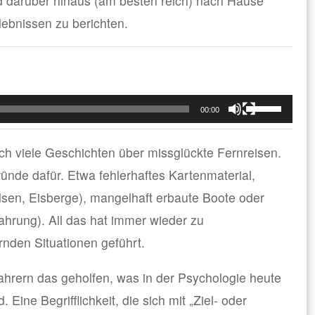
d darüber hinaus (am besten reich) nach Hause
bnissen zu berichten.
Pfeiltasten
00:00
Hoch/Runter
benutzen,
um
h viele Geschichten über missglückte Fernreisen.
die
Lautstärke
nde dafür. Etwa fehlerhaftes Kartenmaterial,
zu
regeln.
sen, Eisberge), mangelhaft erbaute Boote oder
rung). All das hat immer wieder zu
nden Situationen geführt.
ahrern das geholfen, was in der Psychologie heute
 Eine Begrifflichkeit, die sich mit „Ziel- oder