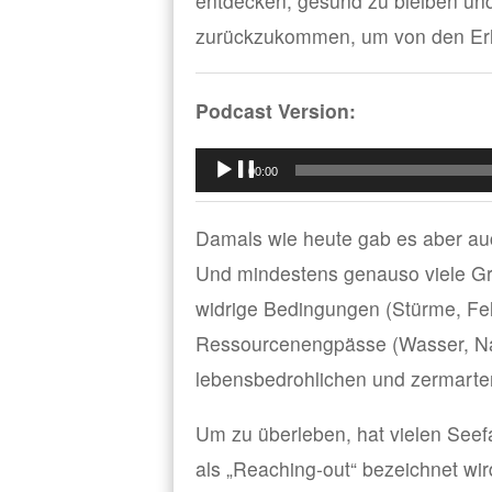
entdecken, gesund zu bleiben un
zurückzukommen, um von den Erle
Podcast Version:
Audio-
00:00
Player
Damals wie heute gab es aber auc
Und mindestens genauso viele Grü
widrige Bedingungen (Stürme, Fel
Ressourcenengpässe (Wasser, Nah
lebensbedrohlichen und zermarter
Um zu überleben, hat vielen Seef
als „Reaching-out“ bezeichnet wird.