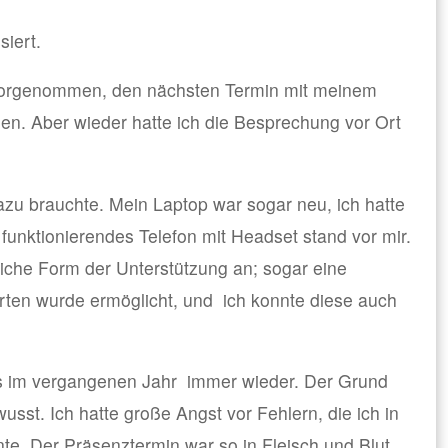
iert.
t vorgenommen, den nächsten Termin mit meinem
n. Aber wieder hatte ich die Besprechung vor Ort
dazu brauchte. Mein Laptop war sogar neu, ich hatte
 funktionierendes Telefon mit Headset stand vor mir.
liche Form der Unterstützung an; sogar eine
rten wurde ermöglicht, und ich konnte diese auch
s im vergangenen Jahr immer wieder. Der Grund
usst. Ich hatte große Angst vor Fehlern, die ich in
e. Der Präsenztermin war so in Fleisch und Blut