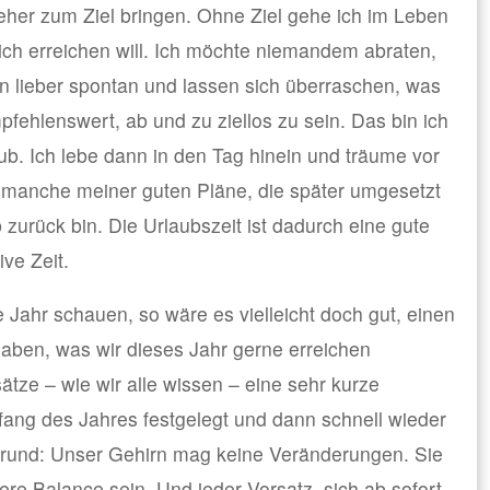
 eher zum Ziel bringen. Ohne Ziel gehe ich im Leben
lich erreichen will. Ich möchte niemandem abraten,
en lieber spontan und lassen sich überraschen, was
fehlenswert, ab und zu ziellos zu sein. Das bin ich
. Ich lebe dann in den Tag hinein und träume vor
 manche meiner guten Pläne, die später umgesetzt
zurück bin. Die Urlaubszeit ist dadurch eine gute
ve Zeit.
 Jahr schauen, so wäre es vielleicht doch gut, einen
haben, was wir dieses Jahr gerne erreichen
ätze – wie wir alle wissen – eine sehr kurze
fang des Jahres festgelegt und dann schnell wieder
Grund: Unser Gehirn mag keine Veränderungen. Sie
ere Balance sein. Und jeder Vorsatz, sich ab sofort